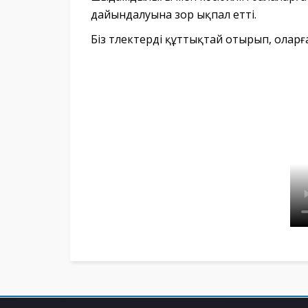
дайындалуына зор ықпал етті.
Біз түлектерді құттықтай отырып, оларғ