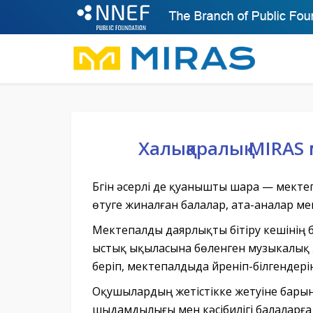
Халықаралық MIRAS
Бүгін әсерлі де қуанышты шара — мекте
өтуге жиналған балалар, ата-аналар мен
Мектепалды даярлықты бітіру кешінің 
ыстық ықыласына бөленген музыкалық ж
беріп, мектепалдыда үйреніп-білгендерін
Оқушылардың жетістікке жетуіне барын
шыдамдылығы мен кәсібилігі балаларға 