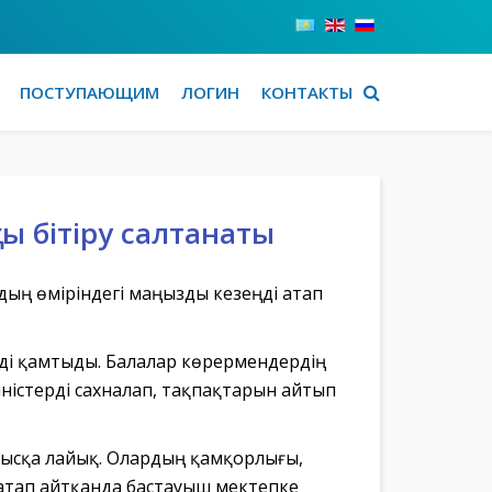
ПОСТУПАЮЩИМ
ЛОГИН
КОНТАКТЫ
ы бітіру салтанаты
дың өміріндегі маңызды кезеңді атап
рді қамтыды. Балалар көрермендердің
ністерді сахналап, тақпақтарын айтып
ғысқа лайық. Олардың қамқорлығы,
, атап айтқанда бастауыш мектепке