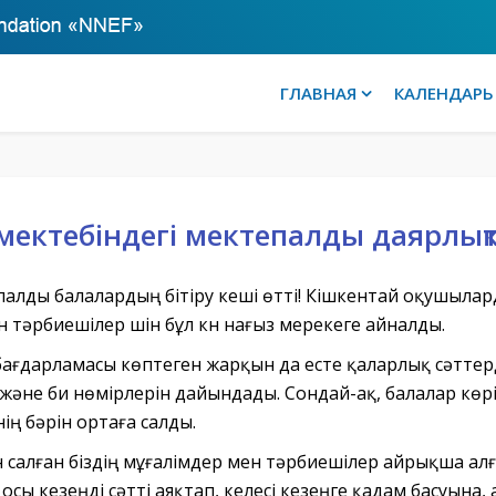
ГЛАВНАЯ
КАЛЕНДАРЬ
 мектебіндегі мектепалды даярлықт
палды балалардың бітіру кеші өтті! Кішкентай оқушылар
 тәрбиешілер үшін бұл күн нағыз мерекеге айналды.
бағдарламасы көптеген жарқын да есте қаларлық сәтте
әне би нөмірлерін дайындады. Сондай-ақ, балалар көрі
ің бәрін ортаға салды.
 салған біздің мұғалімдер мен тәрбиешілер айрықша ал
осы кезеңді сәтті аяқтап, келесі кезеңге қадам басуына