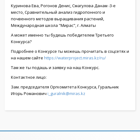
Куринова Ева, Рогонов Денис, Смагулова Данам -3-е
место, Сравнительный анализ гидропонного и
почвенного методов выращивания растений,
Международная школа "Мирас", г. Алматы
А может именно ты будешь победителем Третьего
Конкурса?
Подробнее о Конкурсе ты можешь прочитать в соцсетях и
на нашем сайте
https://waterproject.miras.kz/ru/
Там же ты подашь и заявку на наш Конкурс.
Контактное лицо:
Зам. председателя Оргкомитета Конкурса, Гуральник
Игорь Романович
i_guralnik@miras.kz