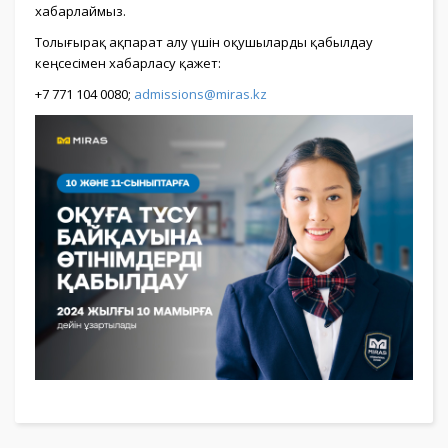
хабарлаймыз.
Толығырақ ақпарат алу үшін оқушыларды қабылдау
кеңсесімен хабарласу қажет:
+7 771 104 0080;
admissions@miras.kz