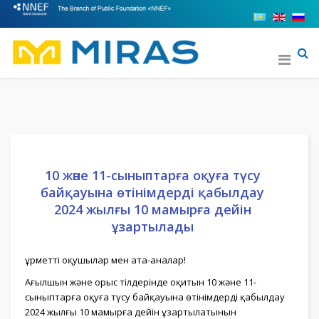
10 және 11-сыныптарға оқуға түсу
байқауына өтінімдерді қабылдау
2024 жылғы 10 мамырға дейін
ұзартылады
Құрметті оқушылар мен ата-аналар!
Ағылшын және орыс тілдерінде оқитын 10 және 11-
сыныптарға оқуға түсу байқауына өтінімдерді қабылдау
2024 жылғы 10 мамырға дейін ұзартылатынын