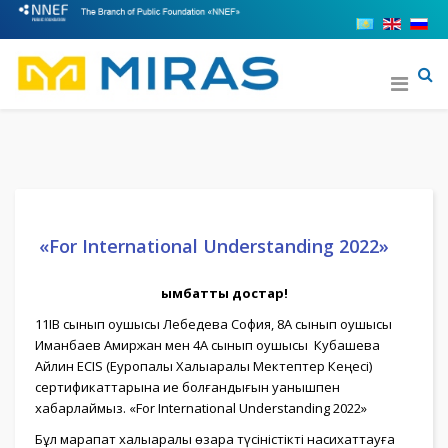
«For International Understanding 2022»
Қымбатты достар!
11IB сынып оқушысы Лебедева София, 8А сынып оқушысы
Иманбаев Амиржан мен 4А сынып оқушысы Кубашева
Айлин ECIS (Еуропалық Халықаралық Мектептер Кеңесі)
сертификаттарына ие болғандығын қуанышпен
хабарлаймыз. «For International Understanding 2022» ⠀
Бұл марапат халықаралық өзара түсіністікті насихаттауға