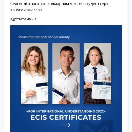
белсенді қатысатын халықаралық мектеп студенттерін
тануға арналған ⠀
Құттықтаймыз!