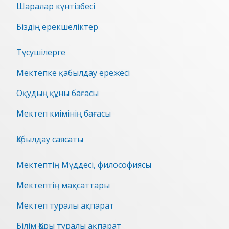
Шаралар күнтізбесі
Біздің ерекшеліктер
Түсушілерге
Мектепке қабылдау ережесі
Оқудың құны бағасы
Мектеп киімінің бағасы
Қабылдау саясаты
Мектептің Мүддесі, философиясы
Мектептің мақсаттары
Мектеп туралы ақпарат
Білім Қоры туралы ақпарат