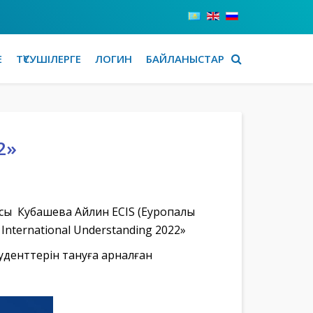
Е
ТҮСУШІЛЕРГЕ
ЛОГИН
БАЙЛАНЫСТАР
2»
сы Кубашева Айлин ECIS (Еуропалық
International Understanding 2022» ⠀
студенттерін тануға арналған ⠀