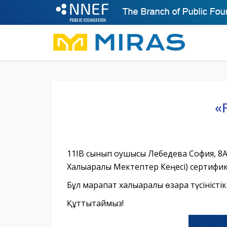
«
11IB сынып оқушысы Лебедева София, 8
Халықаралық Мектептер Кеңесі) сертифи
Бұл марапат халықаралық өзара түсіністі
Құттықтаймыз!