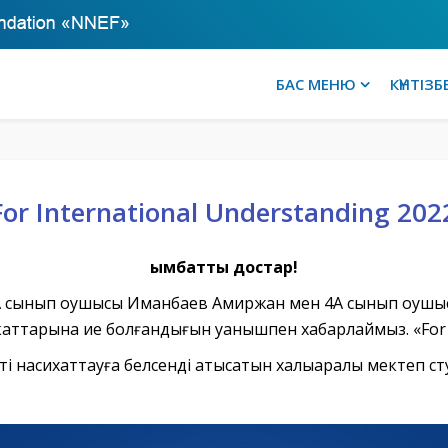
БАС МЕНЮ
КҮНТІЗБ
For International Understanding 202
Қымбатты достар!
А сынып оқушысы Иманбаев Амиржан мен 4А сынып оқушы
каттарына ие болғандығын қуанышпен хабарлаймыз. «For 
кті насихаттауға белсенді қатысатын халықаралық мектеп 