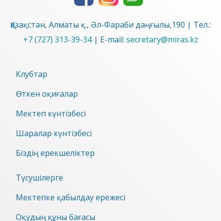
Қазақстан, Алматы қ., Әл-Фараби даңғылы,190 | Тел.:
+7 (727) 313-39-34
| E-mail:
secretary@miras.kz
Клубтар
Өткен оқиғалар
Мектеп күнтізбесі
Шаралар күнтізбесі
Біздің ерекшеліктер
Түсушілерге
Мектепке қабылдау ережесі
Оқудың құны бағасы