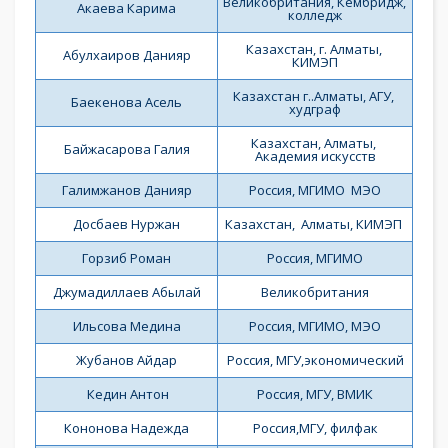
Великобритания, Кембридж, 
Акаева Карима
колледж
Казахстан, г. Алматы, 
Абулхаиров Данияр
КИМЭП
Казахстан г..Алматы, АГУ, 
Баекенова Асель
худграф
Казахстан, Алматы, 
Байжасарова Галия
Академия искусств
Галимжанов Данияр
Россия, МГИМО  МЭО
Досбаев Нуржан
Казахстан,  Алматы, КИМЭП 
Горзиб Роман
Россия, МГИМО
Джумадиллаев Абылай
Великобритания
Ильсова Медина
Россия, МГИМО, МЭО
Жубанов Айдар
Россия, МГУ,экономический
 Кедин Антон
Россия, МГУ, ВМИК
Кононова Надежда
Россия,МГУ, филфак