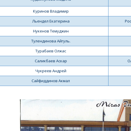
Куринов Владимир
Льендел Екатерина
Рос
Нукенов Темуджин
Тулендинова Айгуль.
Турабаев Олжас
Саликбаев Аскар
О
Чукреев Андрей
Сайфиддинов Акмал