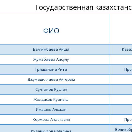
Государственная казахстан
ФИО
Балгимбаева Айша
Каза
Жумабаева Айсулу
Гришанина Рита
Про
Джумадиллаева Айгерим
Султанов Руслан
Жолдасов Куаныш
Имашев Альжан
Коржова Анастасия
Про
Великобр
Кудайкулова Мадина