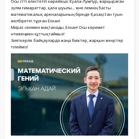
Осы сәтті елестетіп көрейікші: Куала-Лумпур, жарқыраған
зәулім ғимараттар, қала шуылы... және әлемнің басты
математикалық ареналарының бірінде Қазақстан туын
желбіретіп тұрған Елхан!
Мирас сенімен мақтанады, Елхан! Осы керемет
нәтижеңмен құттықтаймыз!
Зияткерлік байқауларда жаңа биіктер, жарқын жеңістер
тілейміз!