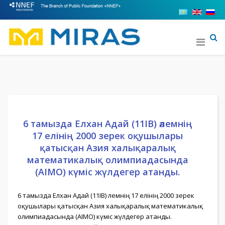
6 тамызда Елхан Адай (11IB) әлемнің
17 елінің 2000 зерек оқушылары
қатысқан Азия халықаралық
математикалық олимпиадасында
(AIMO) күміс жүлдегер атанды.
6 тамызда Елхан Адай (11IB) әлемнің 17 елінің 2000 зерек
оқушылары қатысқан Азия халықаралық математикалық
олимпиадасында (AIMO) күміс жүлдегер атанды.