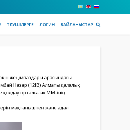
Е
ТҮСУШІЛЕРГЕ
ЛОГИН
БАЙЛАНЫСТАР
ркін жеңімпаздары арасындағы
імбай Назар (12IB) Алматы қалалық
 қолдау орталығы» ҚММ-інің
ттерін мақтанышпен және адал