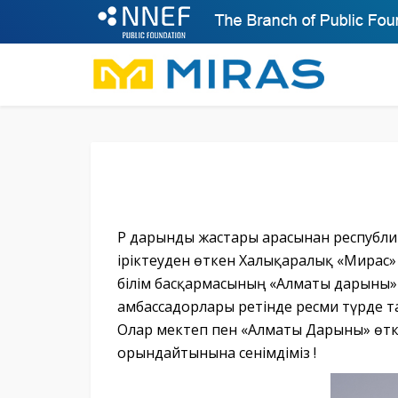
ҚР дарынды жастары арасынан республ
іріктеуден өткен Халықаралық «Мирас»
білім басқармасының «Алматы дарыны»
амбассадорлары ретінде ресми түрде
Олар мектеп пен «Алматы Дарыны» өткі
орындайтынына сенімдіміз !