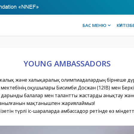
БАС МЕНЮ
КҮНТІЗБ
YOUNG AMBASSADORS
икалық және халықаралық олимпиадалардың бірнеше дү
 мектебінің оқушылары Бисимби Досжан (12IB) мен Берк
 дарынды балалар мен талантты жастарды анықтау және
 танылғанын мақтанышпен жариялаймыз!
зетін түрлі іс-шараларда амбассадор ретінде өз мінде